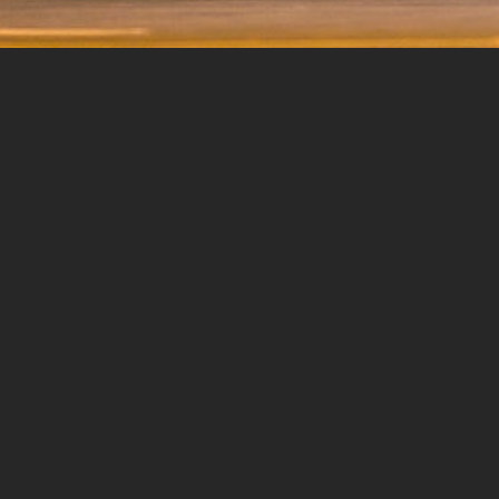
JU SKOLA,
ATRODAMI
RIEKS !
Mūsu adres
SIM JAUNAS SPĒJAS UN
IZAICINĀJUMIEM UN