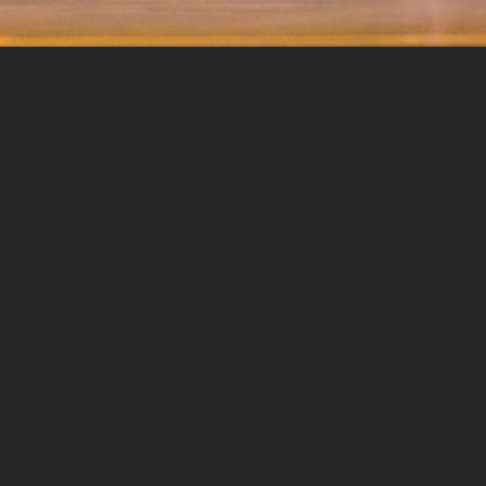
ES PAŠĀ
ĀGENSKALNA
SIRDĪ
e ir
Mazā Nometņu iela 47, Rīga