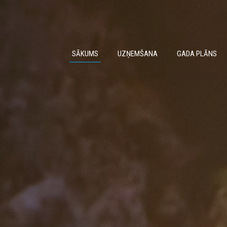
SĀKUMS
UZŅEMŠANA
GADA PLĀNS