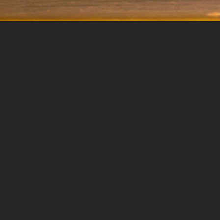
ESAM
MŪSDIENU
DE
KURĀ VALDA DEJOTP
MĒS ATKLĀSIM JŪSU TALANTUS UN ATTĪSTĪ
PRASMES, LAI MUDINĀTU UZ JAUNIEM 
SASNIEGUMIEM.