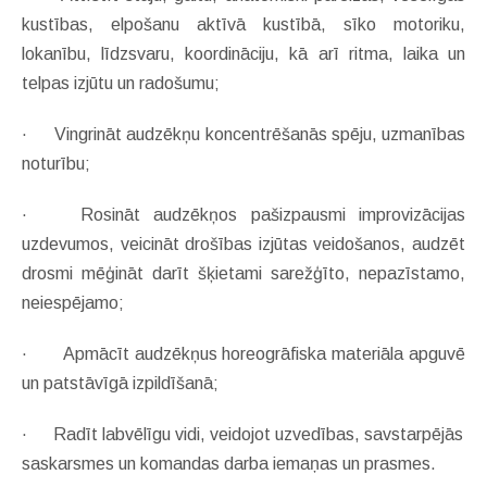
kustības, elpošanu aktīvā kustībā, sīko motoriku,
lokanību, līdzsvaru, koordināciju, kā arī ritma, laika un
telpas izjūtu un radošumu;
·
Vingrināt audzēkņu koncentrēšanās spēju, uzmanības
noturību;
· Rosināt audzēkņos pašizpausmi improvizācijas
uzdevumos, veicināt drošības izjūtas veidošanos, audzēt
drosmi mēģināt darīt šķietami sarežģīto, nepazīstamo,
neiespējamo;
·
Apmācīt audzēkņus horeogrāfiska materiāla apguvē
un patstāvīgā izpildīšanā;
·
Radīt labvēlīgu vidi, veidojot uzvedības, savstarpējās
saskarsmes un komandas darba iemaņas un prasmes.