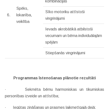
kombinācijas
Spēks,
Sīko motoriku attīstoši
6.
lokanība,
vingrinājumi
veiklība
Ievads akrobātikā atbilstoši
vecumam un bērna individuālajām
spējām
Stiepšanās vingrinājumi
Programmas īstenošanas plānotie rezultāti
·
Sekmēta bērnu harmoniskas un tikumiskas
personības izveide un attīstība;
·
Iegūtas zināšanas un prasmes
laikmetīgajā dejā;