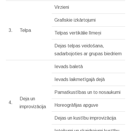
Virzieni
Grafiskie izkārtojumi
3.
Telpa
Telpas vertikālie līmeņi
Dejas telpas veidošana,
sadarbojoties ar grupas biedriem
Ievads baletā
Ievads laikmetīgajā dejā
Pamatkustības un to nosaukumi
Deja un
4.
Horeogrāfijas apguve
improvizācija
Dejas un kustību improvizācija
Ieteikumi un skaidrojumi kustību