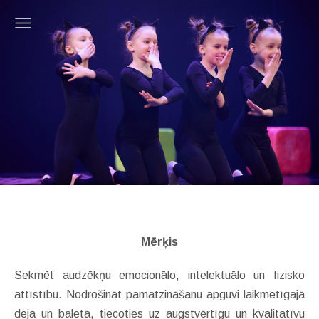
Mērķis
Sekmēt
audzēkņu
emocionālo, intelektuālo un fizisko
attīstību. Nodrošināt pamatzināšanu apguvi
laikmetīgajā
dejā un baletā, tiecoties uz augstvērtīgu un kvalitatīvu