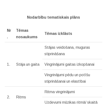
Nodarbību tematiskais plāns
Nr
Tēmas
Tēmas izklāsts
.
nosaukums
Stājas veidošana, muguras
stiprināšana
1.
Stāja un gaita
Vingrinājumi gaitas izkopšanai
Vingrinājumi pēdu un potīšu
stiprināšanai un elastībai
Ritma vingrinājumi
2.
Ritms
Uzdevumi mūzikas ritmā/ skaitā