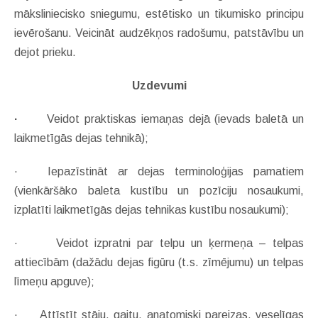
māksliniecisko sniegumu, estētisko un tikumisko principu
ievērošanu. Veicināt audzēkņos radošumu, patstāvību un
dejot prieku.
Uzdevumi
·
Veidot praktiskas iemaņas dejā (ievads baletā un
laikmetīgās dejas tehnikā);
· Iepazīstināt ar dejas terminoloģijas pamatiem
(vienkāršāko baleta kustību un pozīciju nosaukumi,
izplatīti laikmetīgās dejas tehnikas kustību nosaukumi);
·
Veidot izpratni par telpu un ķermeņa – telpas
attiecībām (dažādu dejas figūru (t.s. zīmējumu) un telpas
līmeņu apguve);
· Attīstīt stāju, gaitu, anatomiski pareizas, veselīgas