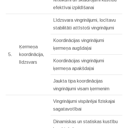
efektīvai izpildīšanai
Līdzsvara vingrinājumi, locītavu
stabilitāti attīstoši vingrinājumi
Koordinācijas vingrinājumi
Ķermeņa
ķermeņa augšdaļai
5.
koordinācija,
Koordinācijas vingrinājumi
līdzsvars
ķermeņa apakšdaļai
Jaukta tipa koordinācijas
vingrinājumi visam ķermenim
Vingrinājumi vispārējai fiziskajai
sagatavotībai
Dinamiskas un statiskas kustību